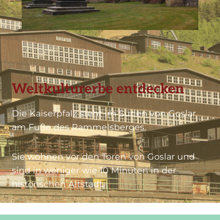
Weltkulturerbe entdecken
Die Kaiserpfalz steht im Süden von Goslar
am Fuße des Rammelsberges.
Sie wohnen vor den Toren von Goslar und
sind in weniger wie 10 Minuten in der
historischen Altstadt.