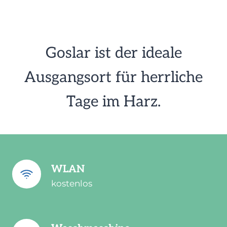
Mehr Info zur Lage der
Ferienwohnung…
Goslar ist der ideale
Ausgangsort für herrliche
Tage im Harz.
WLAN
kostenlos