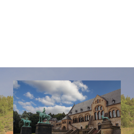
„
Sie sind uns wich
“
Stil, Atmosphäre un
Behaglichkeit prägen 
guten Ruf unseres Haus