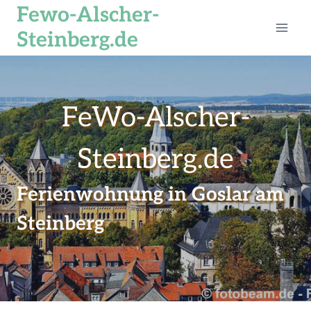
Zum
Fewo-Alscher-
Inhalt
Steinberg.de
springen
FeWo-Alscher-
Steinberg.de
Ferienwohnung in Goslar am
Steinberg