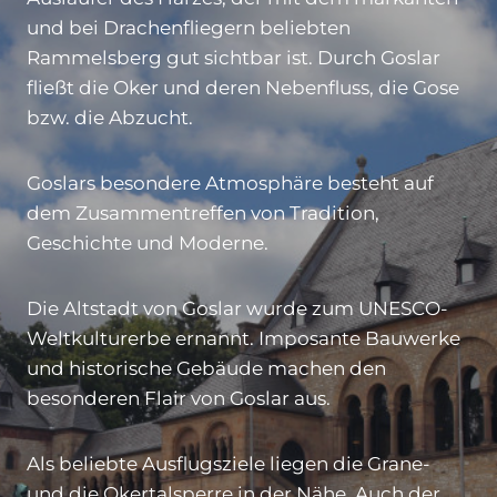
und bei Drachenfliegern beliebten
Rammelsberg gut sichtbar ist. Durch Goslar
fließt die Oker und deren Nebenfluss, die Gose
bzw. die Abzucht.
Goslars besondere Atmosphäre besteht auf
dem Zusammentreffen von Tradition,
Geschichte und Moderne.
Die Altstadt von Goslar wurde zum UNESCO-
Weltkulturerbe ernannt. Imposante Bauwerke
und historische Gebäude machen den
besonderen Flair von Goslar aus.
Als beliebte Ausflugsziele liegen die Grane-
und die Okertalsperre in der Nähe. Auch der